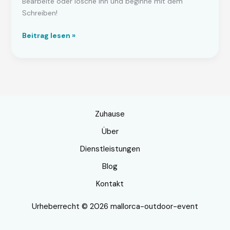
Bearbeite oder lösche ihn und beginne mit dem
Schreiben!
Hallo
Beitrag lesen »
Welt!
Zuhause
Über
Dienstleistungen
Blog
Kontakt
Urheberrecht © 2026 mallorca-outdoor-event